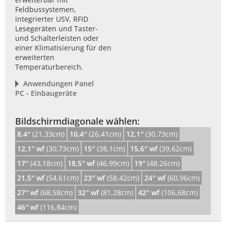
Feldbussystemen,
integrierter USV, RFID
Lesegeräten und Taster-
und Schalterleisten oder
einer Klimatisierung für den
erweiterten
Temperaturbereich.
Anwendungen Panel
PC - Einbaugeräte
Bildschirmdiagonale wählen:
8,4″
(21,33cm)
10,4″
(26,41cm)
12,1″
(30,73cm)
12,1″ wf
(30,73cm)
15″
(38,1cm)
15,6″ wf
(39,62cm)
17″
(43,18cm)
18,5″ wf
(46,99cm)
19″
(48,26cm)
21,5″ wf
(54,61cm)
23″ wf
(58,42cm)
24″ wf
(60,96cm)
27″ wf
(68,58cm)
32″ wf
(81,28cm)
42″ wf
(106,68cm)
46″ wf
(116,84cm)