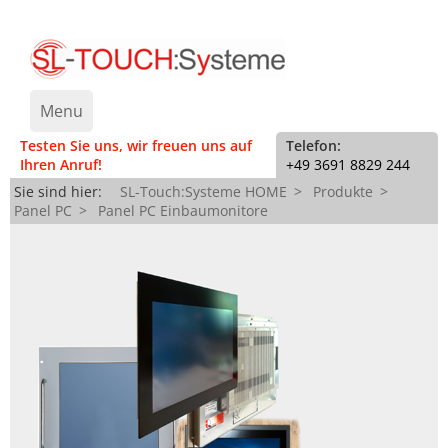
Menu
Testen Sie uns, wir freuen uns auf
Telefon:
Ihren Anruf!
+49 3691 8829 244
News
Sie sind hier:
SL-Touch:Systeme HOME
Produkte
Panel PC
Panel PC Einbaumonitore
Produkte
▼
SL-Touch:Systeme
Monitore
▼
Support
Panel PC
Einbau
▼
Jobs
FLAMOS Panel PC
Anbau
Einbau
Kontakt
Box PC
Großbild
Anbau
▼