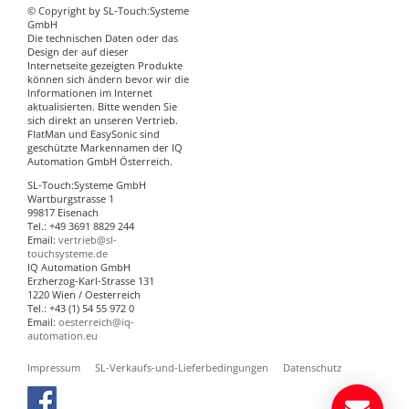
© Copyright by SL-Touch:Systeme
GmbH
Die technischen Daten oder das
Design der auf dieser
Internetseite gezeigten Produkte
können sich ändern bevor wir die
Informationen im Internet
aktualisierten. Bitte wenden Sie
sich direkt an unseren Vertrieb.
FlatMan und EasySonic sind
geschützte Markennamen der IQ
Automation GmbH Österreich.
SL-Touch:Systeme GmbH
Wartburgstrasse 1
99817 Eisenach
Tel.: +49 3691 8829 244
Email:
vertrieb@sl-
touchsysteme.de
IQ Automation GmbH
Erzherzog-Karl-Strasse 131
1220 Wien / Oesterreich
Tel.: +43 (1) 54 55 972 0
Email:
oesterreich@iq-
automation.eu
Impressum
SL-Verkaufs-und-Lieferbedingungen
Datenschutz