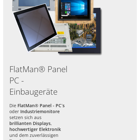
19" Rack PC
Non-VESA
Großbild
BOX-PC lüfterlos
Rugged Tablets
BOX-PC DIN Rail lüfterlos
Tastaturen
ANDON Anzeige
Zubehör
FlatMan® Panel
PC -
Einbaugeräte
Die
FlatMan
®
Panel - PC´s
oder
Industriemonitore
setzen sich aus
brillianten Displays
,
hochwertiger Elektronik
und dem zuverlässigen