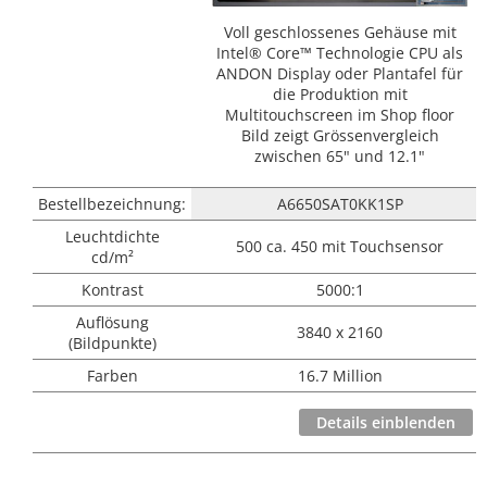
Voll geschlossenes Gehäuse mit
Intel® Core™ Technologie CPU als
J
ANDON Display oder Plantafel für
die Produktion mit
Multitouchscreen im Shop floor
Bild zeigt Grössenvergleich
zwischen 65" und 12.1"
Bestellbezeichnung:
A6650SAT0KK1SP
Leuchtdichte
500 ca. 450 mit Touchsensor
cd/m²
Kontrast
5000:1
Auflösung
3840 x 2160
(Bildpunkte)
Farben
16.7 Million
Details einblenden