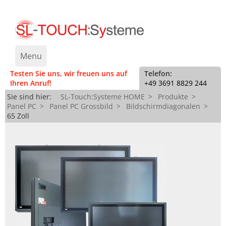
Menu
Testen Sie uns, wir freuen uns auf
Telefon:
Ihren Anruf!
+49 3691 8829 244
News
Sie sind hier:
SL-Touch:Systeme HOME
Produkte
Panel PC
Panel PC Grossbild
Bildschirmdiagonalen
Produkte
▼
65 Zoll
SL-Touch:Systeme
Monitore
▼
Support
Panel PC
Einbau
▼
Jobs
FLAMOS Panel PC
Anbau
Einbau
Kontakt
Box PC
Großbild
Anbau
▼