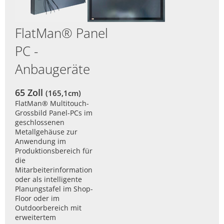
19" Rack PC
Non-VESA
Großbild
BOX-PC lüfterlos
FlatMan® Panel
Rugged Tablets
BOX-PC DIN Rail lüfterlos
PC -
Tastaturen
Anbaugeräte
ANDON Anzeige
65 Zoll
(165,1cm)
FlatMan® Multitouch-
Zubehör
Grossbild Panel-PCs im
geschlossenen
Metallgehäuse zur
Anwendung im
Produktionsbereich für
die
Mitarbeiterinformation
oder als intelligente
Planungstafel im Shop-
Floor oder im
Outdoorbereich mit
erweitertem