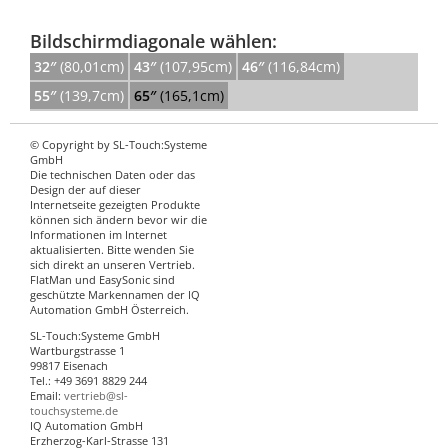
Bildschirmdiagonale wählen:
32″
(80,01cm)
43″
(107,95cm)
46″
(116,84cm)
55″
(139,7cm)
65″
(165,1cm)
© Copyright by SL-Touch:Systeme
GmbH
Die technischen Daten oder das
Design der auf dieser
Internetseite gezeigten Produkte
können sich ändern bevor wir die
Informationen im Internet
aktualisierten. Bitte wenden Sie
sich direkt an unseren Vertrieb.
FlatMan und EasySonic sind
geschützte Markennamen der IQ
Automation GmbH Österreich.
SL-Touch:Systeme GmbH
Wartburgstrasse 1
99817 Eisenach
Tel.: +49 3691 8829 244
Email:
vertrieb@sl-
touchsysteme.de
IQ Automation GmbH
Erzherzog-Karl-Strasse 131